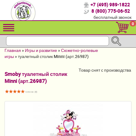
+7 (495) 989-1822
Спасибо, что выбрали нас!
8 (800) 775-06-52
бесплатный звонок
Распродажа!
0
Детские коляски
Автомобильные кресла
Главная
»
Игры и развитие
»
Сюжетно-ролевые
Кроватки для новорожденных
игры
»
туалетный столик Minni (арт.26987)
Кровати для детей от 2-3 лет
Товар снят с производства
Smoby туалетный столик
Minni (арт.26987)
Конверты, муфты
Детский транспорт
голосов: (
4
)
Летние товары
Мебель и аксессуары
Постельные принадлежности