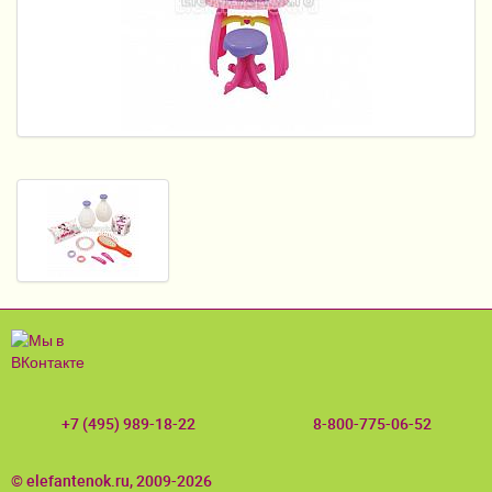
Пеленание
Кормление
Гигиена и уход
Качели, шезлонги
Манежи
Безопасность ребенка
Ходунки и прыгунки
Игры и развитие
Принадлежности для выписки
+7 (495) 989-18-22
8-800-775-06-52
Сумки для мам и детей
Кенгуру и слинги
© elefantenok.ru, 2009-2026