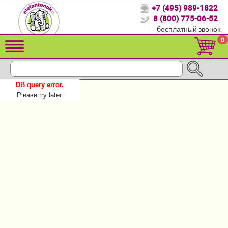
+7 (495) 989-1822
Спасибо, что выбрали нас!
8 (800) 775-06-52
бесплатный звонок
Распродажа!
0
Детские коляски
Автомобильные кресла
DB query error.
Кроватки для новорожденных
Please try later.
Кровати для детей от 2-3 лет
Детский транспорт
Летние товары
Конверты, муфты
Мебель и аксессуары
Постельные принадлежности