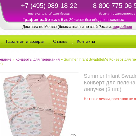
+7 (495) 989-18-22
8-800 775-06-
многоканальный для Москвы
бесплатно для регионов
График работы:
c 9 до 20 часов без обеда и выходных
Доставка по Москве (бесплатная) и по всей России,
подробнее
Гарантия и возврат
Отзывы
Контакты
енание
»
Конверты для пеленания
»
Summer Infant SwaddleMe Конверт для п
.)
Summer Infant Swad
Конверт для пелена
липучке (3 шт.)
Нет в наличии, поставок не