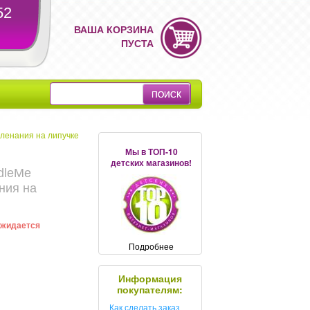
52
ВАША КОРЗИНА
ПУСТА
еленания на липучке
Мы в ТОП-10
детских магазинов!
dleMe
ния на
 ожидается
Подробнее
Информация
покупателям:
Как сделать заказ