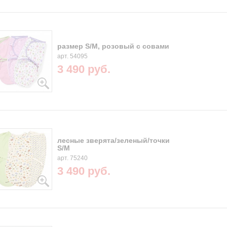
размер S/M, розовый с совами
арт. 54095
3 490 руб.
лесные зверята/зеленый/точки
S/M
арт. 75240
3 490 руб.