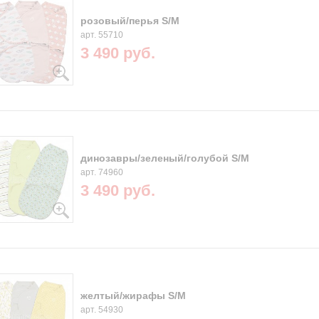
розовый/перья S/M
арт. 55710
3 490 руб.
динозавры/зеленый/голубой S/M
арт. 74960
3 490 руб.
желтый/жирафы S/M
арт. 54930