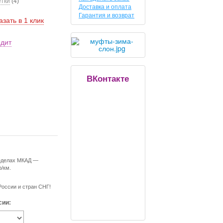
етки
(4)
Доставка и оплата
Гарантия и возврат
азать в 1 клик
едит
ВКонтакте
ределах МКАД —
р/км.
России и стран СНГ!
сии: