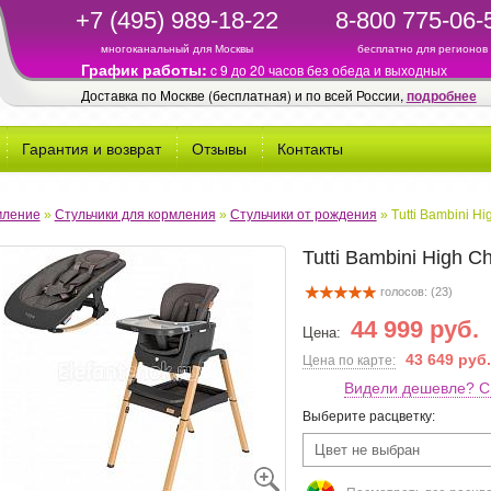
+7 (495) 989-18-22
8-800 775-06-
многоканальный для Москвы
бесплатно для регионов
График работы:
c 9 до 20 часов без обеда и выходных
Доставка по Москве (бесплатная) и по всей России,
подробнее
Гарантия и возврат
Отзывы
Контакты
мление
»
Стульчики для кормления
»
Стульчики от рождения
»
Tutti Bambini Hi
Tutti Bambini High C
голосов: (
23
)
44 999 руб.
Цена:
43 649 руб.
Цена по карте:
Видели дешевле? С
Выберите расцветку:
Цвет не выбран