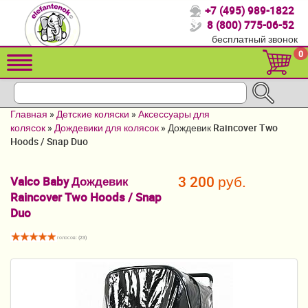
+7 (495) 989-1822
Спасибо, что выбрали нас!
8 (800) 775-06-52
бесплатный звонок
Распродажа!
0
Детские коляски
Автомобильные кресла
Главная
»
Детские коляски
»
Аксессуары для
Кроватки для новорожденных
колясок
»
Дождевики для колясок
»
Дождевик Raincover Two
Hoods / Snap Duo
Кровати для детей от 2-3 лет
3 200 руб.
Valco Baby Дождевик
Конверты, муфты
Raincover Two Hoods / Snap
Детский транспорт
Duo
Летние товары
голосов: (
23
)
Мебель и аксессуары
Постельные принадлежности