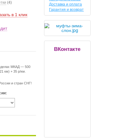
етки
(4)
Доставка и оплата
Гарантия и возврат
азать в 1 клик
едит
ВКонтакте
еделах МКАД — 500
21 км) + 35 р/км.
России и стран СНГ!
сии: