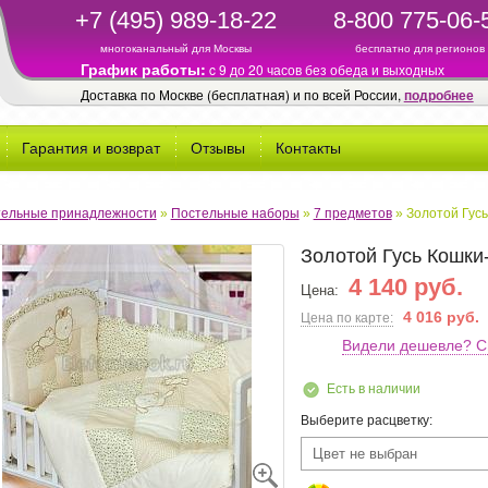
+7 (495) 989-18-22
8-800 775-06-
многоканальный для Москвы
бесплатно для регионов
График работы:
c 9 до 20 часов без обеда и выходных
Доставка по Москве (бесплатная) и по всей России,
подробнее
Гарантия и возврат
Отзывы
Контакты
ельные принадлежности
»
Постельные наборы
»
7 предметов
»
Золотой Гус
Золотой Гусь Кошк
4 140 руб.
Цена:
4 016 руб.
Цена по карте:
Видели дешевле? С
Есть в наличии
Выберите расцветку:
Цвет не выбран