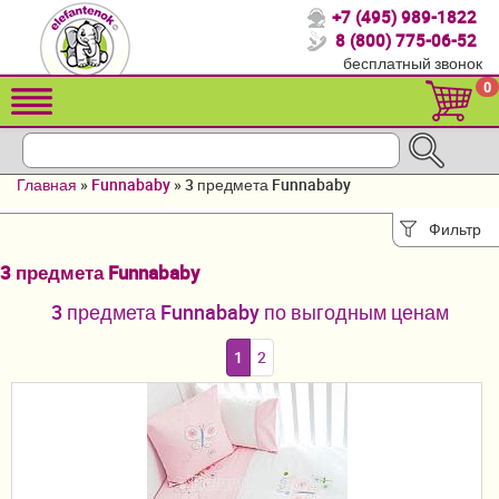
+7 (495) 989-1822
Спасибо, что выбрали нас!
8 (800) 775-06-52
бесплатный звонок
Распродажа!
0
Детские коляски
Автомобильные кресла
Главная
»
Funnababy
»
3 предмета Funnababy
Кроватки для новорожденных
Фильтр
Кровати для детей от 2-3 лет
3 предмета Funnababy
Конверты, муфты
3 предмета Funnababy по выгодным ценам
Детский транспорт
1
2
Летние товары
Мебель и аксессуары
Постельные принадлежности