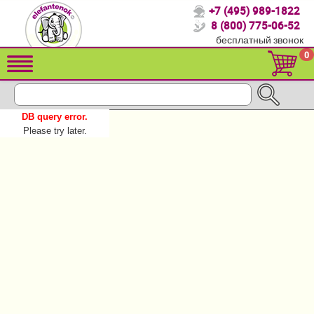
+7 (495) 989-1822
Спасибо, что выбрали нас!
8 (800) 775-06-52
бесплатный звонок
Распродажа!
0
Детские коляски
Автомобильные кресла
DB query error.
Кроватки для новорожденных
Please try later.
Кровати для детей от 2-3 лет
Детский транспорт
Летние товары
Конверты, муфты
Мебель и аксессуары
Постельные принадлежности