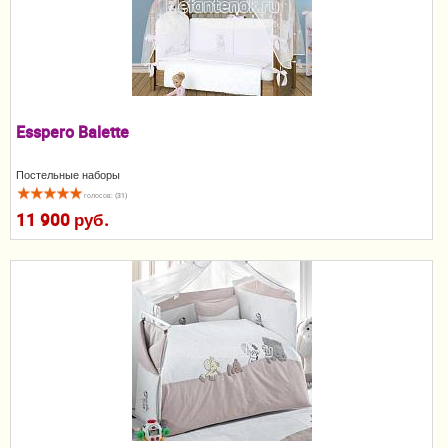
Пеленание
Кормление
Гигиена и уход
Esspero Balette
Качели, шезлонги
Постельные наборы
Манежи
голосов: (31)
11 900 руб.
Безопасность ребенка
Ходунки и прыгунки
Игры и развитие
Принадлежности для выписки
Сумки для мам и детей
Кенгуру и слинги