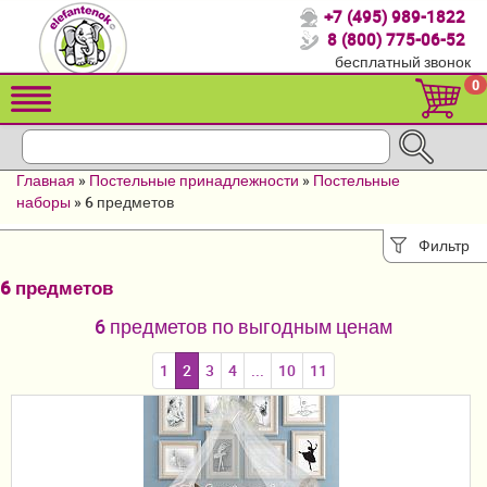
+7 (495) 989-1822
Спасибо, что выбрали нас!
8 (800) 775-06-52
бесплатный звонок
Распродажа!
0
Детские коляски
Автомобильные кресла
Главная
»
Постельные принадлежности
»
Постельные
Кроватки для новорожденных
наборы
»
6 предметов
Кровати для детей от 2-3 лет
Фильтр
6 предметов
Конверты, муфты
6 предметов по выгодным ценам
Детский транспорт
1
2
3
4
...
10
11
Летние товары
Мебель и аксессуары
Постельные принадлежности