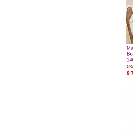
Ma
Во
14
140
9 