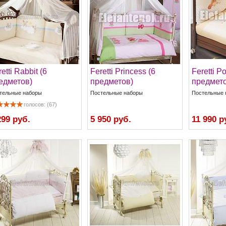
etti Rabbit (6
Feretti Princess (6
Feretti P
едметов)
предметов)
предмето
тельные наборы
Постельные наборы
Постельные 
голосов: (67)
299 руб.
5 950 руб.
11 990 р