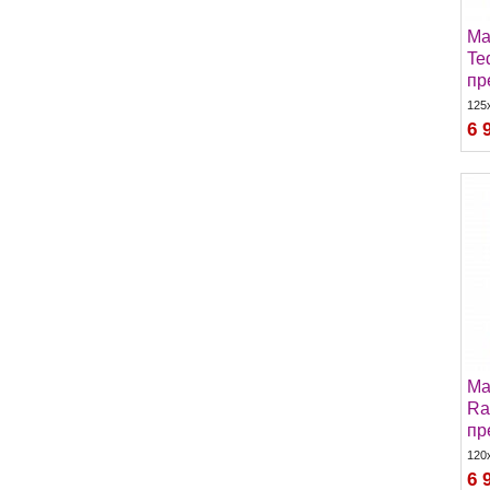
Ma
Te
пр
125
6 
Ma
Ra
пр
120
6 