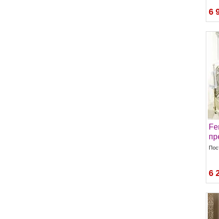
6 
Fer
пр
Пос
6 