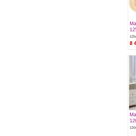
Ma
12
125
8 
Ma
12
120