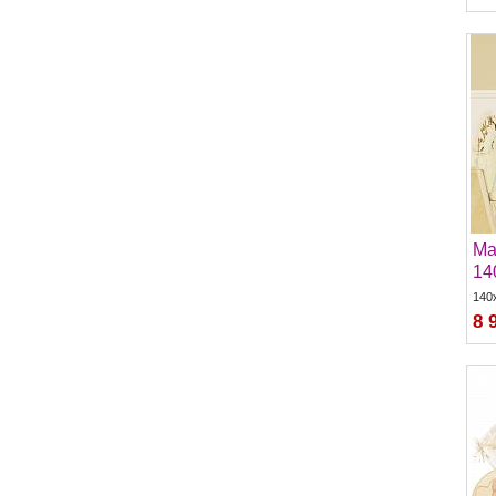
Ma
14
140
8 