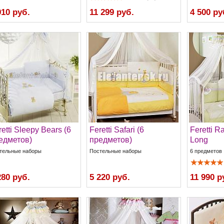
910 руб.
11 299 руб.
4 500 ру
etti Sleepy Bears (6
Feretti Safari (6
Feretti R
едметов)
предметов)
Long
тельные наборы
Постельные наборы
6 предметов
280 руб.
5 220 руб.
11 990 р