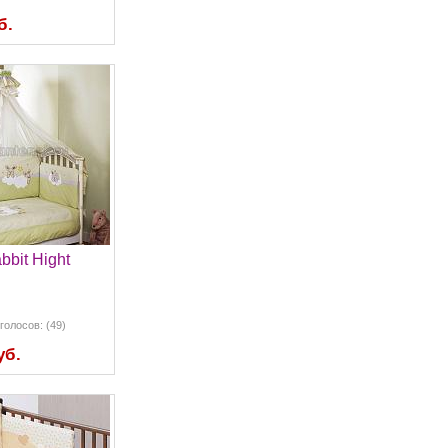
б.
abbit Hight
голосов: (49)
уб.