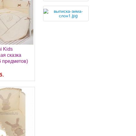
i Kids
ая сказка
6 предметов)
б.