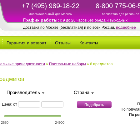
+7 (495) 989-18-22
8-800 775-06-
многоканальный для Москвы
бесплатно для регионов
График работы:
c 9 до 20 часов без обеда и выходных
Доставка по Москве (бесплатная) и по всей России,
подробнее
Гарантия и возврат
Отзывы
Контакты
ельные принадлежности
»
Постельные наборы
»
6 предметов
предметов
Производитель
Страна
минимальная стоимость
максимальная стоимость
П
Цена: от
По популя
По ре
2680
24900