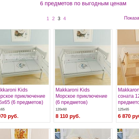
6 предметов по выгодным ценам
Показа
1
2
3
4
kkaroni Kids
Makkaroni Kids
Makkaron
рское приключение
Морское приключение
соната 1
5х65 (6 предметов)
(6 предметов)
предмето
x65
120x60
125x65
070 руб.
8 110 руб.
6 870 ру