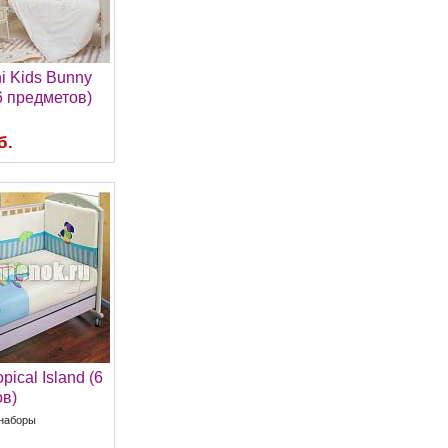
i Kids Bunny
6 предметов)
б.
opical Island (6
в)
наборы