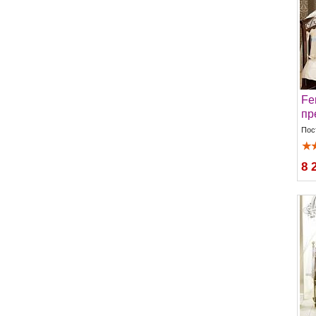
Fer
пр
Пос
8 