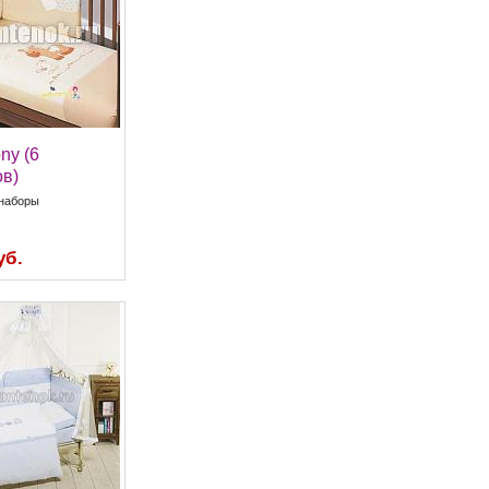
ony (6
в)
наборы
уб.