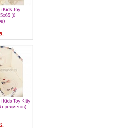
i Kids Toy
25х65 (6
в)
б.
 Kids Toy Kitty
6 предметов)
б.