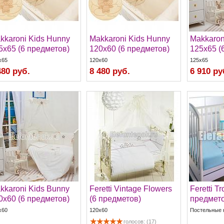
kkaroni Kids Hunny
Makkaroni Kids Hunny
Makkaron
5х65 (6 предметов)
120х60 (6 предметов)
125х65 (
x65
120x60
125x65
480 руб.
8 480 руб.
6 910 ру
kkaroni Kids Bunny
Feretti Vintage Flowers
Feretti Tr
0х60 (6 предметов)
(6 предметов)
предмето
x60
120x60
Постельные 
голосов: (17)