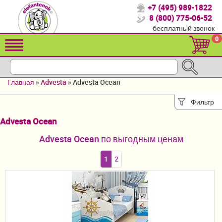
+7 (495) 989-1822
Спасибо, что выбрали нас!
8 (800) 775-06-52
бесплатный звонок
Распродажа!
0
Детские коляски
Автомобильные кресла
Главная
»
Advesta
»
Advesta Ocean
Кроватки для новорожденных
Фильтр
Кровати для детей от 2-3 лет
Advesta Ocean
Конверты, муфты
Advesta Ocean по выгодным ценам
Детский транспорт
1
2
Летние товары
Мебель и аксессуары
Постельные принадлежности