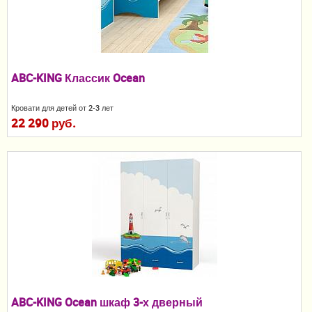
Пеленание
Кормление
Гигиена и уход
ABC-KING Классик Ocean
Качели, шезлонги
Кровати для детей от 2-3 лет
22 290 руб.
Манежи
Безопасность ребенка
Ходунки и прыгунки
Игры и развитие
Принадлежности для выписки
Сумки для мам и детей
ABC-KING Ocean шкаф 3-х дверный
Кенгуру и слинги