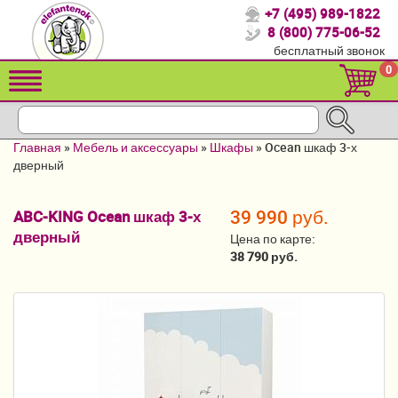
+7 (495) 989-1822
Спасибо, что выбрали нас!
8 (800) 775-06-52
бесплатный звонок
Распродажа!
0
Детские коляски
Автомобильные кресла
Главная
»
Мебель и аксессуары
»
Шкафы
»
Ocean шкаф 3-х
Кроватки для новорожденных
дверный
Кровати для детей от 2-3 лет
39 990 руб.
ABC-KING Ocean шкаф 3-х
дверный
Конверты, муфты
Цена по карте:
38 790 руб.
Детский транспорт
Летние товары
Мебель и аксессуары
Постельные принадлежности