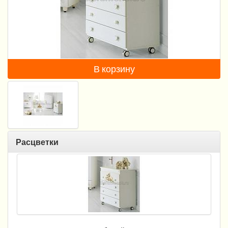
Пеленание
Гигиена и уход
Кормление
В корзину
Качели, шезлонги
Манежи
Безопасность ребенка
Ходунки и прыгунки
Расцветки
Игры и развитие
Принадлежности для выписки
Сумки для мам и детей
Кенгуру и слинги