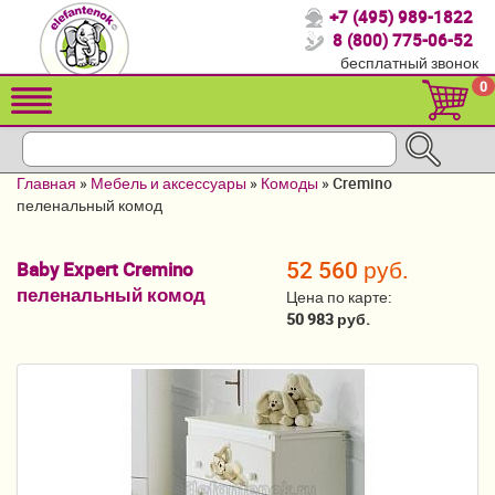
+7 (495) 989-1822
Спасибо, что выбрали нас!
8 (800) 775-06-52
бесплатный звонок
Распродажа!
0
Детские коляски
Автомобильные кресла
Главная
»
Мебель и аксессуары
»
Комоды
»
Cremino
Кроватки для новорожденных
пеленальный комод
Кровати для детей от 2-3 лет
52 560 руб.
Baby Expert Cremino
пеленальный комод
Детский транспорт
Цена по карте:
50 983 руб.
Летние товары
Конверты, муфты
Мебель и аксессуары
Постельные принадлежности