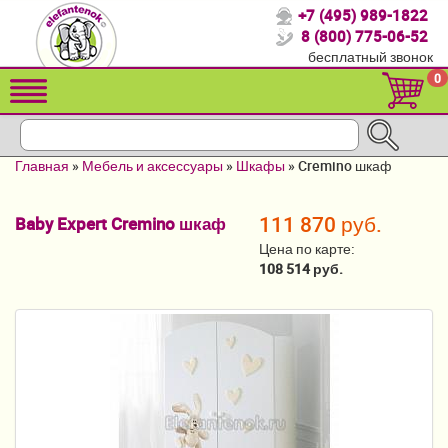
+7 (495) 989-1822
Спасибо, что выбрали нас!
8 (800) 775-06-52
бесплатный звонок
Распродажа!
0
Детские коляски
Автомобильные кресла
Главная
»
Мебель и аксессуары
»
Шкафы
»
Cremino шкаф
Кроватки для новорожденных
111 870 руб.
Baby Expert Cremino шкаф
Кровати для детей от 2-3 лет
Цена по карте:
Конверты, муфты
108 514 руб.
Детский транспорт
Летние товары
Мебель и аксессуары
Постельные принадлежности