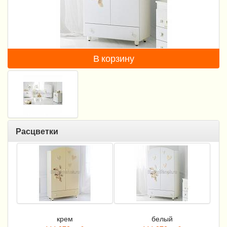
Пеленание
Гигиена и уход
Кормление
В корзину
Качели, шезлонги
Манежи
Безопасность ребенка
Расцветки
Ходунки и прыгунки
Игры и развитие
Принадлежности для выписки
Сумки для мам и детей
крем
белый
Кенгуру и слинги