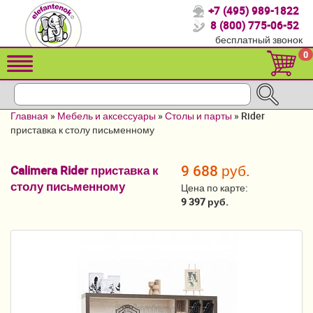
+7 (495) 989-1822
Спасибо, что выбрали нас!
8 (800) 775-06-52
бесплатный звонок
Распродажа!
0
Детские коляски
Автомобильные кресла
Главная
»
Мебель и аксессуары
»
Столы и парты
»
Rider
Кроватки для новорожденных
приставка к столу письменному
Кровати для детей от 2-3 лет
9 688 руб.
Calimera Rider приставка к
столу письменному
Конверты, муфты
Цена по карте:
9 397 руб.
Детский транспорт
Летние товары
Мебель и аксессуары
Постельные принадлежности