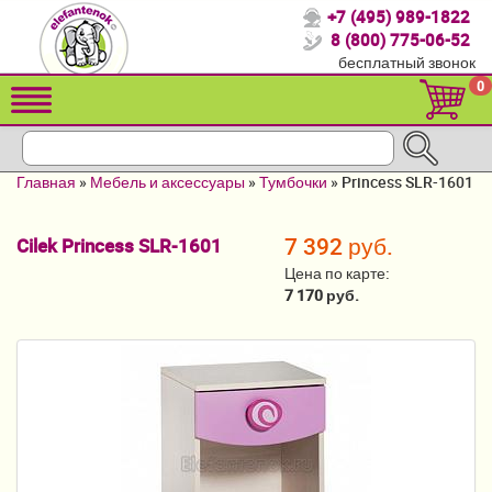
+7 (495) 989-1822
Спасибо, что выбрали нас!
8 (800) 775-06-52
бесплатный звонок
Распродажа!
0
Детские коляски
Автомобильные кресла
Главная
»
Мебель и аксессуары
»
Тумбочки
»
Princess SLR-1601
Кроватки для новорожденных
7 392 руб.
Cilek Princess SLR-1601
Кровати для детей от 2-3 лет
Цена по карте:
Детский транспорт
7 170 руб.
Летние товары
Конверты, муфты
Мебель и аксессуары
Постельные принадлежности