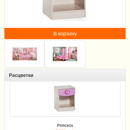
Пеленание
Гигиена и уход
Кормление
В корзину
Качели, шезлонги
Манежи
Безопасность ребенка
Расцветки
Ходунки и прыгунки
Игры и развитие
Принадлежности для выписки
Сумки для мам и детей
Princess
Кенгуру и слинги