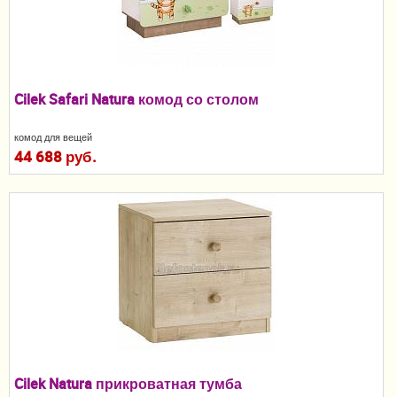
Пеленание
Гигиена и уход
Кормление
Cilek Safari Natura комод со столом
Качели, шезлонги
комод для вещей
44 688 руб.
Манежи
Безопасность ребенка
Ходунки и прыгунки
Игры и развитие
Принадлежности для выписки
Сумки для мам и детей
Cilek Natura прикроватная тумба
Кенгуру и слинги