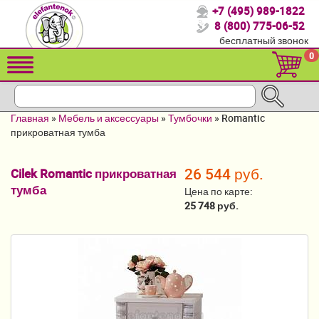
+7 (495) 989-1822
Спасибо, что выбрали нас!
8 (800) 775-06-52
бесплатный звонок
Распродажа!
0
Детские коляски
Автомобильные кресла
Главная
»
Мебель и аксессуары
»
Тумбочки
»
Romantic
Кроватки для новорожденных
прикроватная тумба
Кровати для детей от 2-3 лет
26 544 руб.
Cilek Romantic прикроватная
тумба
Конверты, муфты
Цена по карте:
25 748 руб.
Детский транспорт
Летние товары
Мебель и аксессуары
Постельные принадлежности