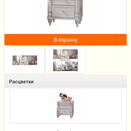
Пеленание
Гигиена и уход
Кормление
В корзину
Качели, шезлонги
Манежи
Безопасность ребенка
Ходунки и прыгунки
Расцветки
Игры и развитие
Принадлежности для выписки
Сумки для мам и детей
Кенгуру и слинги