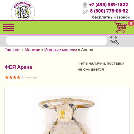
+7 (495) 989-1822
Спасибо, что выбрали нас!
8 (800) 775-06-52
бесплатный звонок
Распродажа!
0
Детские коляски
Автомобильные кресла
Главная
»
Манежи
»
Игровые манежи
»
Арена
Кроватки для новорожденных
Нет в наличии, поставок
ФЕЯ Арена
Кровати для детей от 2-3 лет
не ожидается
голосов: (
8
)
Конверты, муфты
Детский транспорт
Летние товары
Мебель и аксессуары
Постельные принадлежности