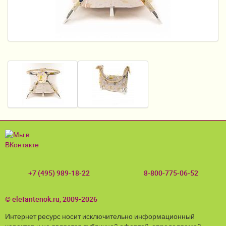
Пеленание
Кормление
Гигиена и уход
Качели, шезлонги
Манежи
Безопасность ребенка
Ходунки и прыгунки
Игры и развитие
+7 (495) 989-18-22
8-800-775-06-52
Принадлежности для выписки
Сумки для мам и детей
© elefantenok.ru, 2009-2026
Интернет ресурс носит исключительно информационный
Кенгуру и слинги