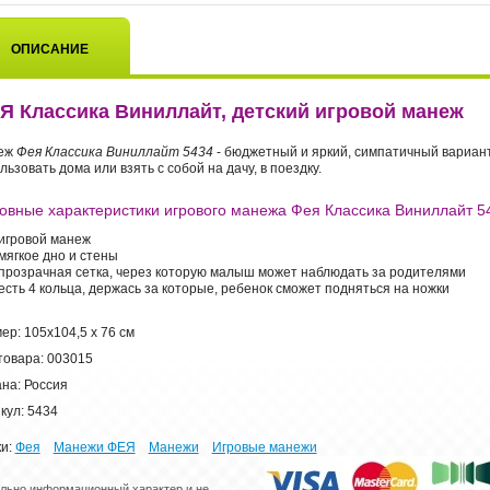
ОПИСАНИЕ
Я Классика Виниллайт, детский игровой манеж
еж
Фея Классика Виниллайт 5434
- бюджетный и яркий, симпатичный вариан
льзовать дома или взять с собой на дачу, в поездку.
овные характеристики игрового манежа Фея Классика Виниллайт 
игровой манеж
мягкое дно и стены
прозрачная сетка, через которую малыш может наблюдать за родителями
есть 4 кольца, держась за которые, ребенок сможет подняться на ножки
мер:
105х104,5 х 76 см
товара: 003015
на: Россия
кул: 5434
и:
Фея
Манежи ФЕЯ
Манежи
Игровые манежи
ельно информационный характер и не