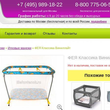
+7 (495) 989-18-22
8-800 775-06-
многоканальный для Москвы
бесплатно для регионов
График работы:
c 9 до 20 часов без обеда и выходных
Доставка по Москве (бесплатная) и по всей России,
подробнее
Гарантия и возврат
Отзывы
Контакты
ежи
»
Игровые манежи
»
ФЕЯ Классика Виниллайт
ФЕЯ Классика Вини
Нет в наличии, поставок не
Похожие т