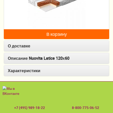
Пеленание
Гигиена и уход
Кормление
В корзину
Качели, шезлонги
О доставке
Манежи
Безопасность ребенка
Описание Nuovita Latice 120х60
Ходунки и прыгунки
Характеристики
Игры и развитие
Принадлежности для выписки
Сумки для мам и детей
+7 (495) 989-18-22
8-800-775-06-52
Кенгуру и слинги