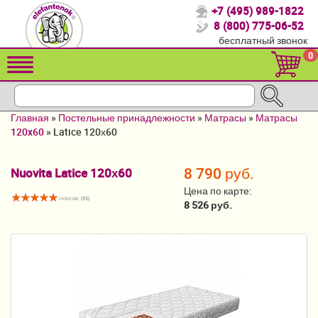
+7 (495) 989-1822
Спасибо, что выбрали нас!
8 (800) 775-06-52
бесплатный звонок
Распродажа!
0
Детские коляски
Автомобильные кресла
Главная
»
Постельные принадлежности
»
Матрасы
»
Матрасы
Кроватки для новорожденных
120x60
»
Latice 120х60
Кровати для детей от 2-3 лет
8 790 руб.
Nuovita Latice 120х60
Конверты, муфты
Цена по карте:
голосов: (
55
)
8 526 руб.
Детский транспорт
Летние товары
Мебель и аксессуары
Постельные принадлежности