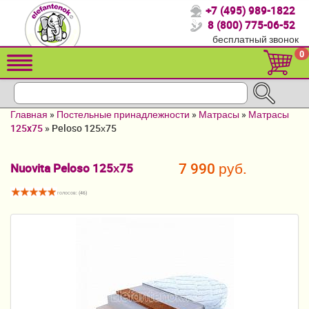
+7 (495) 989-1822
Спасибо, что выбрали нас!
8 (800) 775-06-52
бесплатный звонок
Распродажа!
0
Детские коляски
Автомобильные кресла
Главная
»
Постельные принадлежности
»
Матрасы
»
Матрасы
Кроватки для новорожденных
125x75
»
Peloso 125х75
Кровати для детей от 2-3 лет
7 990 руб.
Nuovita Peloso 125х75
Конверты, муфты
голосов: (
46
)
Детский транспорт
Летние товары
Мебель и аксессуары
Постельные принадлежности